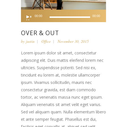
Audio
00:00
00:00
Player
OVER & OUT
by
justin
Office
November 30, 2015
Lorem ipsum dolor sit amet, consectetur
adipiscing elit. Duis mattis eleifend lorem nec
ultricies. Suspendisse potenti. Sed nisi ex,
tincidunt eu lorem at, molestie ullamcorper
ipsum. Vivamus sollicitudin, mauris nec
consectetur gravida, est diam commodo
tortor, ac venenatis massa nunc eget ipsum.
Aliquam venenatis sit amet velit eget varius.
Sed vel aliquam quam. Nulla elementum libero
et ante semper feugiat. Phasellus est dui,
facilisis eget convallis at, aliquet sed velit.