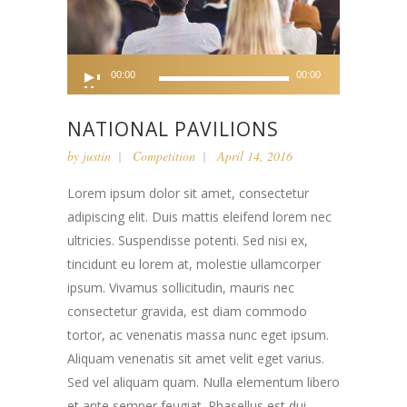
Audio
00:00
00:00
Player
NATIONAL PAVILIONS
by
justin
Competition
April 14, 2016
Lorem ipsum dolor sit amet, consectetur
adipiscing elit. Duis mattis eleifend lorem nec
ultricies. Suspendisse potenti. Sed nisi ex,
tincidunt eu lorem at, molestie ullamcorper
ipsum. Vivamus sollicitudin, mauris nec
consectetur gravida, est diam commodo
tortor, ac venenatis massa nunc eget ipsum.
Aliquam venenatis sit amet velit eget varius.
Sed vel aliquam quam. Nulla elementum libero
et ante semper feugiat. Phasellus est dui,