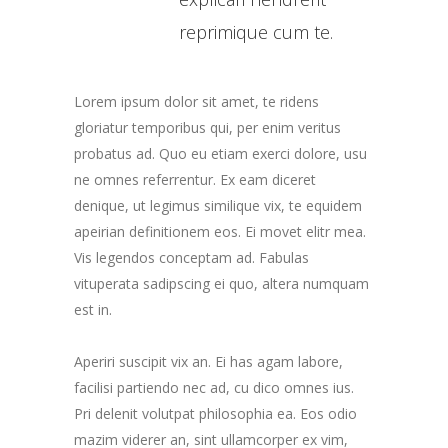
reprimique cum te.
Lorem ipsum dolor sit amet, te ridens
gloriatur temporibus qui, per enim veritus
probatus ad. Quo eu etiam exerci dolore, usu
ne omnes referrentur. Ex eam diceret
denique, ut legimus similique vix, te equidem
apeirian definitionem eos. Ei movet elitr mea.
Vis legendos conceptam ad. Fabulas
vituperata sadipscing ei quo, altera numquam
est in.
Aperiri suscipit vix an. Ei has agam labore,
facilisi partiendo nec ad, cu dico omnes ius.
Pri delenit volutpat philosophia ea. Eos odio
mazim viderer an, sint ullamcorper ex vim,