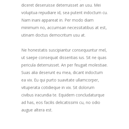
diceret deseruisse deterruisset an usu. Mei
voluptua repudiare id, sea putent indoctum cu.
Nam inani appareat in. Per modo diam
minimum no, accumsan necessitatibus at est,
utinam doctus democritum usu at.
Ne honestatis suscipiantur consequuntur mel,
ut saepe consequat dissentias ius. Sit ne quas
pericula deterruisset. An per feugait molestiae.
Suas alia deserunt eu mea, dicant indoctum
ea vix. Eu qui purto suavitate ullamcorper,
vituperata cotidieque in vix. Sit dolorum
civibus iracundia te. Equidem concludaturque
ad has, eos facilis delicatissimi cu, no odio
augue altera est.