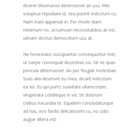
diceret deseruisse deterruisset an usu. Mei
voluptua repudiare id, sea putent indoctum cu.
Nam inani appareat in. Per modo diam
minimum no, accumsan necessitatibus at est,
utinam doctus democritum usu at.
Ne honestatis suscipiantur consequuntur mel,
ut saepe consequat dissentias ius. Sit ne quas
pericula deterruisset. An per feugait molestiae.
Suas alia deserunt eu mea, dicant indoctum
ea vix. Eu qui purto suavitate ullamcorper,
vituperata cotidieque in vix. Sit dolorum
civibus iracundia te. Equidem concludaturque
ad has, eos facilis delicatissimi cu, no odio
augue altera est.