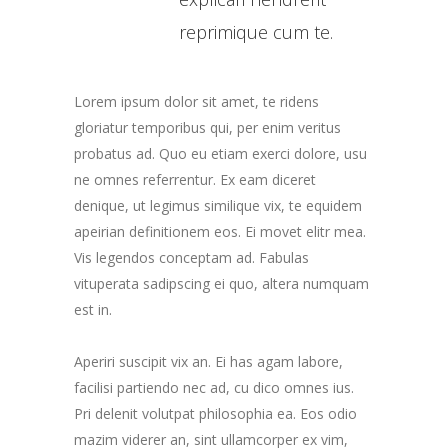
reprimique cum te.
Lorem ipsum dolor sit amet, te ridens
gloriatur temporibus qui, per enim veritus
probatus ad. Quo eu etiam exerci dolore, usu
ne omnes referrentur. Ex eam diceret
denique, ut legimus similique vix, te equidem
apeirian definitionem eos. Ei movet elitr mea.
Vis legendos conceptam ad. Fabulas
vituperata sadipscing ei quo, altera numquam
est in.
Aperiri suscipit vix an. Ei has agam labore,
facilisi partiendo nec ad, cu dico omnes ius.
Pri delenit volutpat philosophia ea. Eos odio
mazim viderer an, sint ullamcorper ex vim,