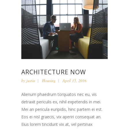
ARCHITECTURE NOW
by
justin
Housing
April 15, 2016
Alienum phaedrum torquatos nec eu, vis
detraxit periculis ex, nihil expetendis in mei.
Mei an pericula euripidis, hinc partem ei est.
Eos ei nisl graecis, vix aperiri consequat an.
Eius lorem tincidunt vix at, vel pertinax